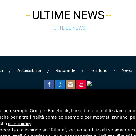
ULTIME NEWS
TUTTE LE NEWS
ch
Accessibilità
Ristorante
Territorio
News
e ad esempio Google, Facebook, LinkedIn, ecc.) utilizziamo cooki
nche per altre finalità come ad esempio per mostrati annunci pe
ella
.
cookie policy
cetta o cliccando su "Rifiuta", verranno utilizzati solamente co
via Lungomare Canarie 7 - 44020 Lido delle Nazioni (FE)
0 - Cell. 3332604204 - 3384111427 Email
info@bagnocapohoorn.it
- p.