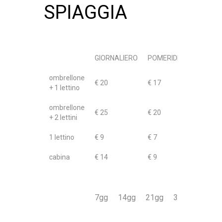
SPIAGGIA
GIORNALIERO
POMERIDIANO
ombrellone
€ 20
€ 17
+ 1 lettino
ombrellone
€ 25
€ 20
+ 2 lettini
1 lettino
€ 9
€ 7
cabina
€ 14
€ 9
intera
7gg
14gg
21gg
31gg
stagio