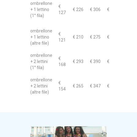
ombrellone
€
€800
+ 1 lettino
€ 226
€ 306
€ 380
127
(1° fila)
ombrellone
€
€ 700
+ 1 lettino
€ 210
€ 275
€ 330
121
(altre file)
ombrellone
€
€ 990
+ 2 lettini
€ 293
€ 390
€ 485
168
(1° fila)
ombrellone
€
€ 900
+ 2 lettini
€ 265
€ 347
€ 423
154
(altre file)