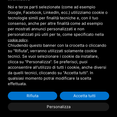
Noi e terze parti selezionate (come ad esempio
Google, Facebook, LinkedIn, ecc.) utilizziamo cookie o
tecnologie simili per finalità tecniche e, con il tuo
consenso, anche per altre finalità come ad esempio
per mostrati annunci personalizzati e non
personalizzati più utili per te, come specificato nella
.
cookie policy
via Lungomare Canarie 7 - 44020 Lido delle
Chiudendo questo banner con la crocetta o cliccando
Nazioni (FE)
su "Rifiuta", verranno utilizzati solamente cookie
Tel. 0533 379240 - Cell. 3332604204 -
tecnici. Se vuoi selezionare i cookie da installare,
3384111427 Email
clicca su "Personalizza". Se preferisci, puoi
info@bagnocapohoorn.it
- p.iva
acconsentire all'utilizzo di tutti i cookie, anche diversi
01689800389
da quelli tecnici, cliccando su "Accetta tutti". In
Cookie Policy
|
Legal
|
Sitemap
qualsiasi momento potrai modificare la scelta
effettuata.
Rifiuta
Accetta tutti
Personalizza