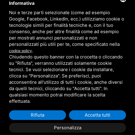
Informativa
Noi e terze parti selezionate (come ad esempio
Google, Facebook, LinkedIn, ecc.) utilizziamo cookie o
tecnologie simili per finalità tecniche e, con il tuo
consenso, anche per altre finalità come ad esempio
per mostrati annunci personalizzati e non
personalizzati più utili per te, come specificato nella
.
cookie policy
via Lungomare Canarie 7 - 44020 Lido delle
Chiudendo questo banner con la crocetta o cliccando
Nazioni (FE)
su "Rifiuta", verranno utilizzati solamente cookie
Tel. 0533 379240 - Cell. 3332604204 -
tecnici. Se vuoi selezionare i cookie da installare,
3384111427 Email
clicca su "Personalizza". Se preferisci, puoi
info@bagnocapohoorn.it
- p.iva
acconsentire all'utilizzo di tutti i cookie, anche diversi
01689800389
da quelli tecnici, cliccando su "Accetta tutti". In
Cookie Policy
|
Legal
|
Sitemap
qualsiasi momento potrai modificare la scelta
effettuata.
Rifiuta
Accetta tutti
Personalizza