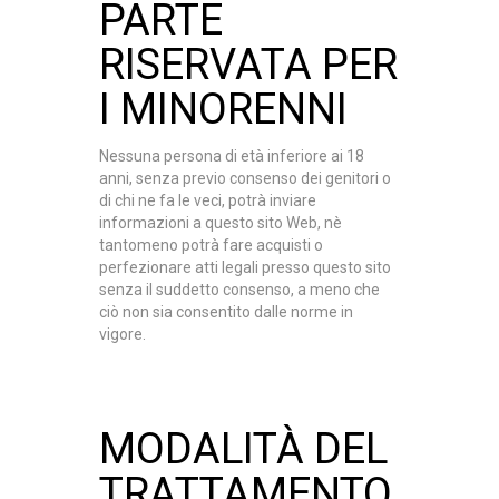
PARTE
RISERVATA PER
I MINORENNI
Nessuna persona di età inferiore ai 18
anni, senza previo consenso dei genitori o
di chi ne fa le veci, potrà inviare
informazioni a questo sito Web
, nè
tantomeno potrà fare acquisti o
perfezionare atti legali presso questo sito
senza il suddetto consenso, a meno che
ciò non sia consentito dalle norme in
vigore.
MODALITÀ DEL
TRATTAMENTO