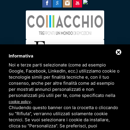
Informativa
Noi e terze parti selezionate (come ad esempio
Google, Facebook, LinkedIn, ecc.) utilizziamo cookie o
tecnologie simili per finalità tecniche e, con il tuo
consenso, anche per altre finalità come ad esempio
per mostrati annunci personalizzati e non
personalizzati più utili per te, come specificato nella
.
cookie policy
via Lungomare Canarie 7 - 44020 Lido delle
Chiudendo questo banner con la crocetta o cliccando
Nazioni (FE)
su "Rifiuta", verranno utilizzati solamente cookie
Tel. 0533 379240 - Cell. 3332604204 -
tecnici. Se vuoi selezionare i cookie da installare,
3384111427 Email
clicca su "Personalizza". Se preferisci, puoi
info@bagnocapohoorn.it
- p.iva